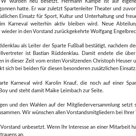
VW wurden neu besetzt. Hermann Kampe ist auf eigenen
onnen hatte. Er war zuletzt Spartenleiter Theater und zuvor 
ichen Einsatz für Sport, Kultur und Unterhaltung und freuen 
 Karneval weiterhin aktiv bleiben wird. Neue Abteilungs
er wieder in den Vorstand zurückgekehrte Wolfgang Engelbrec
enklau als Leiter der Sparte Fußball bestätigt, nachdem der
tellvertreter ist Bastian Rüddenklau. Damit endete die üb
n in dieser Zeit vom ersten Vorsitzenden Christoph Heuser 
 sich bei beiden für diesen besonderen zusätzlichen Einsatz
arte Karneval wird Karolin Knauf, die noch auf einer Spar
oy und steht damit Maike Leimbach zur Seite.
gen und den Wahlen auf der Mitgliederversammlung setzt 
sammen. Wir wünschen allen Vorstandsmitgliedern bei Ihrer T
 Vorstand unbesetzt. Wenn Ihr Interesse an einer Mitarbeit h
trauens an.