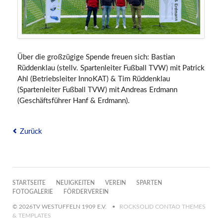
Über die großzügige Spende freuen sich: Bastian
Rüddenklau (stellv. Spartenleiter Fußball TVW) mit Patrick
Ahl (Betriebsleiter InnoKAT) & Tim Rüddenklau
(Spartenleiter Fußball TVW) mit Andreas Erdmann
(Geschäftsführer Hanf & Erdmann).
Zurück
NAVIGATION
STARTSEITE
NEUIGKEITEN
VEREIN
SPARTEN
ÜBERSPRINGEN
FOTOGALERIE
FÖRDERVEREIN
© 2026TV WESTUFFELN 1909 E.V.
ROCKSOLID CONTAO THEMES
& TEMPLATES