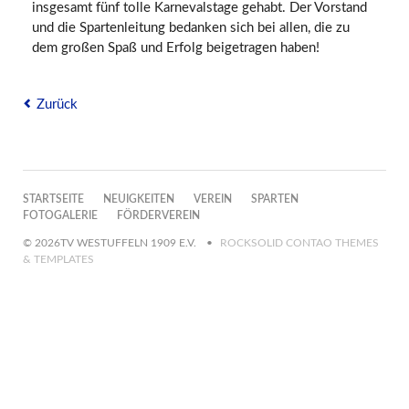
insgesamt fünf tolle Karnevalstage gehabt. Der Vorstand
und die Spartenleitung bedanken sich bei allen, die zu
dem großen Spaß und Erfolg beigetragen haben!
Zurück
NAVIGATION
STARTSEITE
NEUIGKEITEN
VEREIN
SPARTEN
ÜBERSPRINGEN
FOTOGALERIE
FÖRDERVEREIN
© 2026TV WESTUFFELN 1909 E.V.
ROCKSOLID CONTAO THEMES
& TEMPLATES