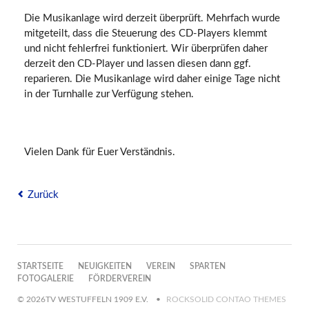
Die Musikanlage wird derzeit überprüft. Mehrfach wurde
mitgeteilt, dass die Steuerung des CD-Players klemmt
und nicht fehlerfrei funktioniert. Wir überprüfen daher
derzeit den CD-Player und lassen diesen dann ggf.
reparieren. Die Musikanlage wird daher einige Tage nicht
in der Turnhalle zur Verfügung stehen.
Vielen Dank für Euer Verständnis.
Zurück
NAVIGATION
STARTSEITE
NEUIGKEITEN
VEREIN
SPARTEN
ÜBERSPRINGEN
FOTOGALERIE
FÖRDERVEREIN
© 2026TV WESTUFFELN 1909 E.V.
ROCKSOLID CONTAO THEMES