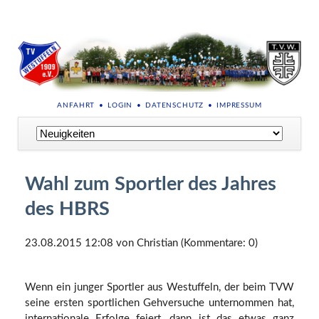
NAVIGATION
ANFAHRT
LOGIN
DATENSCHUTZ
IMPRESSUM
ÜBERSPRINGEN
Navigation
überspringen
Wahl zum Sportler des Jahres
des HBRS
23.08.2015 12:08
von Christian (Kommentare: 0)
Wenn ein junger Sportler aus Westuffeln, der beim TVW
seine ersten sportlichen Gehversuche unternommen hat,
internationale Erfolge feiert, dann ist das etwas ganz