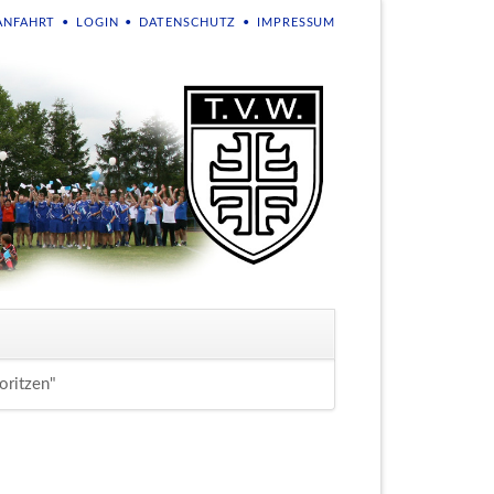
NAVIGATION
ANFAHRT
LOGIN
DATENSCHUTZ
IMPRESSUM
ÜBERSPRINGEN
en
oritzen"
Navigation
überspringen