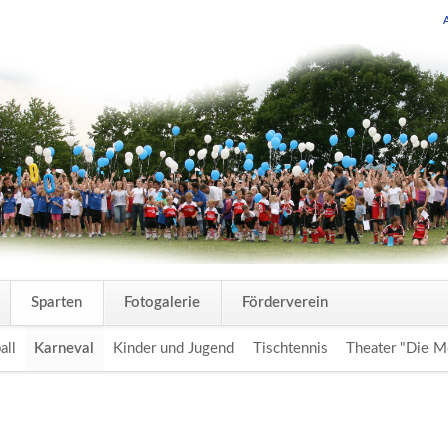
Navigation
Sparten
Fotogalerie
Förderverein
überspring
all
Karneval
Kinder und Jugend
Tischtennis
Theater "Die M